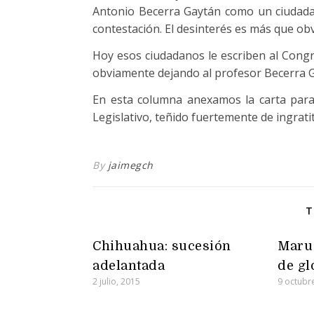
Antonio Becerra Gaytán como un ciudada
contestación. El desinterés es más que obv
Hoy esos ciudadanos le escriben al Congr
obviamente dejando al profesor Becerra G
En esta columna anexamos la carta para
Legislativo, teñido fuertemente de ingrati
By
jaimegch
T
Chihuahua: sucesión
Maru 
adelantada
de gl
2 julio, 2015
9 octubr