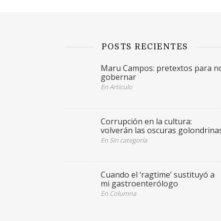
POSTS RECIENTES
Maru Campos: pretextos para n
gobernar
En Artículo
Corrupción en la cultura:
volverán las oscuras golondrina
En Sin categoría
Cuando el ‘ragtime’ sustituyó a
mi gastroenterólogo
En Columna