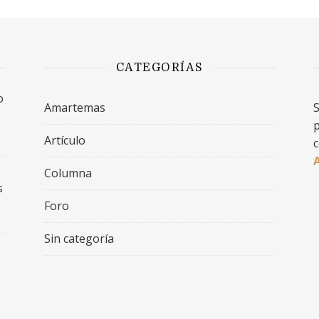
CATEGORÍAS
o
Amartemas
S
p
Artículo
c
Columna
s
Foro
Sin categoría