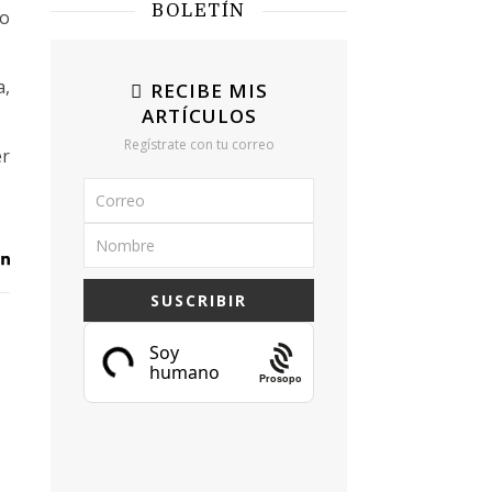
BOLETÍN
do
a,
RECIBE MIS
ARTÍCULOS
Regístrate con tu correo
er
Prosopo