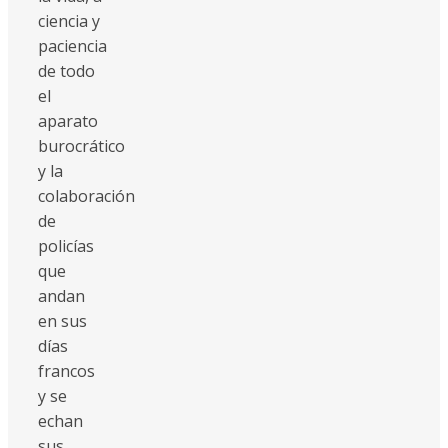
ciencia y
paciencia
de todo
el
aparato
burocrático
y la
colaboración
de
policías
que
andan
en sus
días
francos
y se
echan
sus