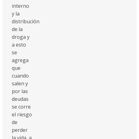
interno
y la
distribución
de la
droga y
a esto
se
agrega
que
cuando
salen y
por las
deudas
se corre
el riesgo
de
perder
la vida, a