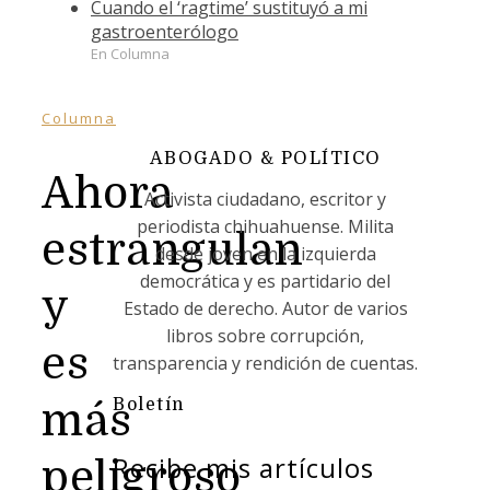
Cuando el ‘ragtime’ sustituyó a mi
gastroenterólogo
En Columna
Columna
ABOGADO & POLÍTICO
Ahora
Activista ciudadano, escritor y
periodista chihuahuense. Milita
estrangulan
desde joven en la izquierda
democrática y es partidario del
y
Estado de derecho. Autor de varios
libros sobre corrupción,
es
transparencia y rendición de cuentas.
Boletín
más
Recibe mis artículos
peligroso