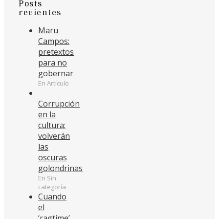
Posts
recientes
Maru
Campos:
pretextos
para no
gobernar
En Artículo
Corrupción
en la
cultura:
volverán
las
oscuras
golondrinas
En Sin
categoría
Cuando
el
‘ragtime’