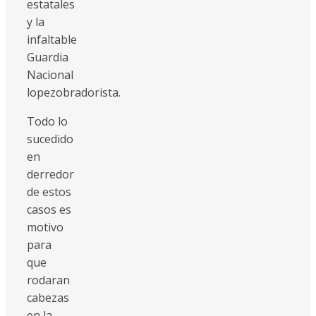
estatales
y la
infaltable
Guardia
Nacional
lopezobradorista.
Todo lo
sucedido
en
derredor
de estos
casos es
motivo
para
que
rodaran
cabezas
en la