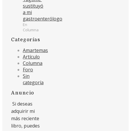
sustituyó
a mi
gastroenterólogo
En
Columna
Categorías
Amartemas
Artículo
Columna
Foro
Sin
categoría
Anuncio
Si deseas
adquirir mi
más reciente
libro, puedes