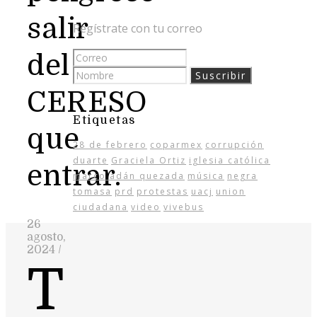
salir
Regístrate con tu correo
del
CERESO
Etiquetas
que
28 de febrero
coparmex
corrupción
duarte
Graciela Ortiz
iglesia católica
entrar.
marco adán quezada
música
negra
tomasa
prd
protestas
uacj
union
ciudadana
video
vivebus
26
agosto,
2024
/
T