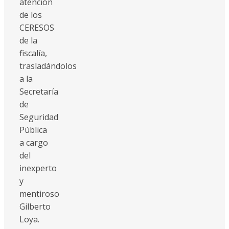
atención
de los
CERESOS
de la
fiscalía,
trasladándolos
a la
Secretaría
de
Seguridad
Pública
a cargo
del
inexperto
y
mentiroso
Gilberto
Loya.