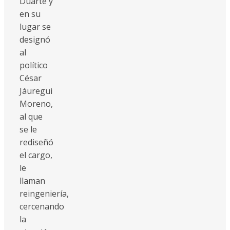
Duarte y
en su
lugar se
designó
al
político
César
Jáuregui
Moreno,
al que
se le
rediseñó
el cargo,
le
llaman
reingeniería,
cercenando
la