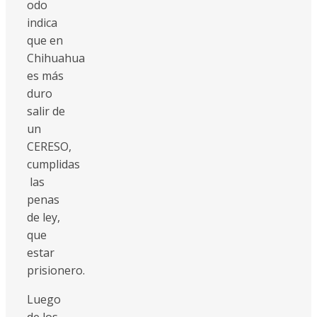
odo
indica
que en
Chihuahua
es más
duro
salir de
un
CERESO,
cumplidas
las
penas
de ley,
que
estar
prisionero.
Luego
de los