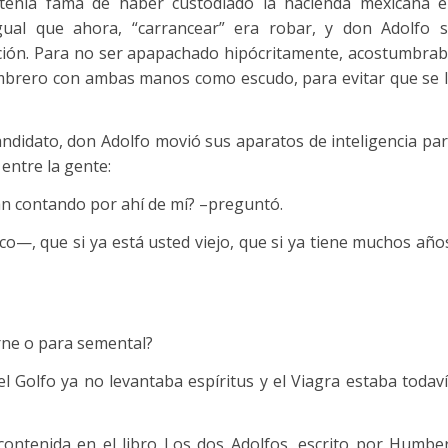
tenía fama de haber custodiado la hacienda mexicana 
gual que ahora, “carrancear” era robar, y don Adolfo 
ción. Para no ser apapachado hipócritamente, acostumbra
ombrero con ambas manos como escudo, para evitar que se 
didato, don Adolfo movió sus aparatos de inteligencia pa
 entre la gente:
 contando por ahí de mí? –preguntó.
o—, que si ya está usted viejo, que si ya tiene muchos año
ne o para semental?
l Golfo ya no levantaba espíritus y el Viagra estaba todav
contenida en el libro Los dos Adolfos, escrito por Humbe