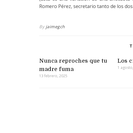
Romero Pérez, secretario tanto de los dos
By
jaimegch
T
Nunca reproches que tu
Los 
1 agosto
madre fuma
13 febrero, 2025