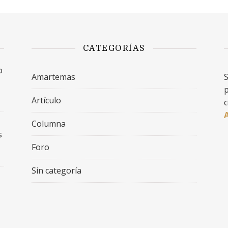
CATEGORÍAS
o
Amartemas
S
p
Artículo
c
Columna
s
Foro
Sin categoría