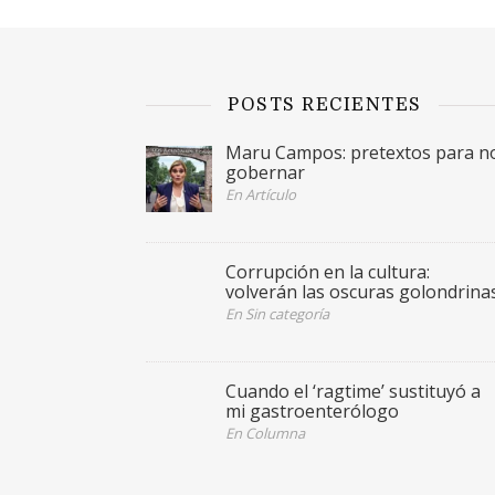
POSTS RECIENTES
Maru Campos: pretextos para n
gobernar
En Artículo
Corrupción en la cultura:
volverán las oscuras golondrina
En Sin categoría
Cuando el ‘ragtime’ sustituyó a
mi gastroenterólogo
En Columna