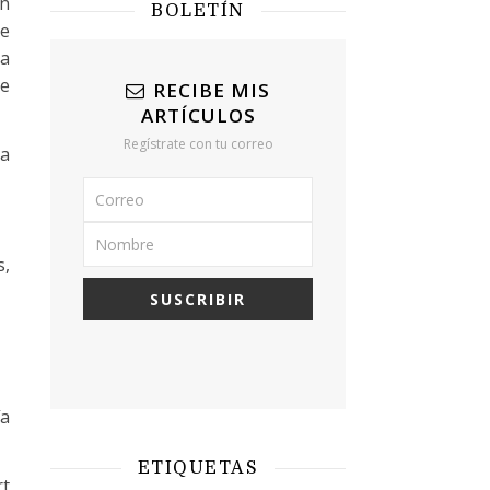
en
BOLETÍN
se
ba
le
RECIBE MIS
ARTÍCULOS
Regístrate con tu correo
ra
s,
ía
ETIQUETAS
rt