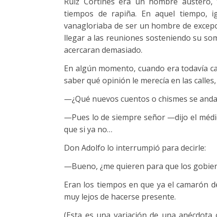
Ruiz Cortines era un hombre austero, 
tiempos de rapiña. En aquel tiempo, i
vanagloriaba de ser un hombre de excep
llegar a las reuniones sosteniendo su s
acercaran demasiado.
En algún momento, cuando era todavía can
saber qué opinión le merecía en las calles,
—¿Qué nuevos cuentos o chismes se andan
—Pues lo de siempre señor —dijo el médic
que si ya no…
Don Adolfo lo interrumpió para decirle:
—Bueno, ¿me quieren para que los gobier
Eran los tiempos en que ya el camarón de
muy lejos de hacerse presente.
(Esta es una variación de una anécdota 