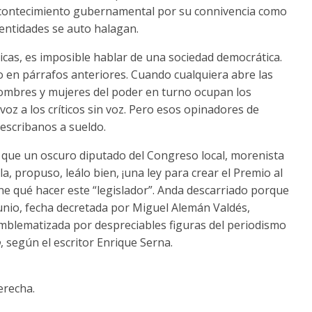
 acontecimiento gubernamental por su connivencia como
entidades se auto halagan.
cas, es imposible hablar de una sociedad democrática.
en párrafos anteriores. Cuando cualquiera abre las
hombres y mujeres del poder en turno ocupan los
 voz a los críticos sin voz. Pero esos opinadores de
 escribanos a sueldo.
 que un oscuro diputado del Congreso local, morenista
a, propuso, leálo bien, ¡una ley para crear el Premio al
ene qué hacer este “legislador”. Anda descarriado porque
junio, fecha decretada por Miguel Alemán Valdés,
 emblematizada por despreciables figuras del periodismo
o
, según el escritor Enrique Serna.
erecha.