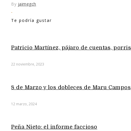
By
jaimegch
Te podría gustar
Patricio Martínez, pájaro de cuentas, porris
22 noviembre, 2023
8 de Marzo y los dobleces de Maru Campos
12 marzo, 2024
Peña Nieto: el informe faccioso