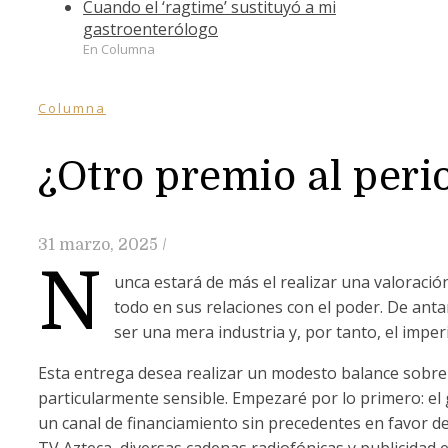
Cuando el ‘ragtime’ sustituyó a mi
gastroenterólogo
En Columna
Columna
¿Otro premio al per
31 marzo, 2025
/
N
unca estará de más el realizar una valoració
todo en sus relaciones con el poder. De ant
ser una mera industria y, por tanto, el impe
Esta entrega desea realizar un modesto balance sobr
particularmente sensible. Empezaré por lo primero: e
un canal de financiamiento sin precedentes en favor de
TV Azteca, diversas cadenas radiofónicas y publicidad e