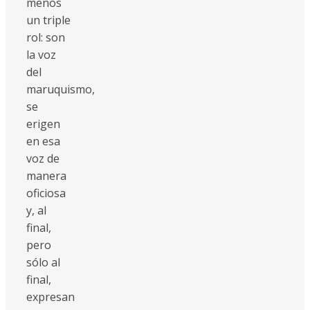
menos
un triple
rol: son
la voz
del
maruquismo,
se
erigen
en esa
voz de
manera
oficiosa
y, al
final,
pero
sólo al
final,
expresan