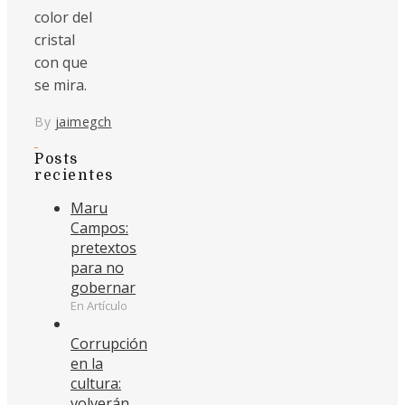
color del
cristal
con que
se mira.
By
jaimegch
Posts
recientes
Maru
Campos:
pretextos
para no
gobernar
En Artículo
Corrupción
en la
cultura:
volverán