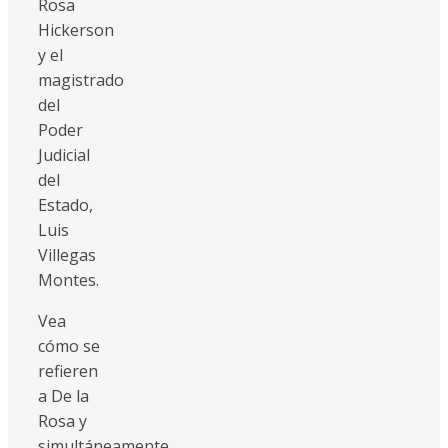
Rosa
Hickerson
y el
magistrado
del
Poder
Judicial
del
Estado,
Luis
Villegas
Montes.
Vea
cómo se
refieren
a De la
Rosa y
simultáneamente