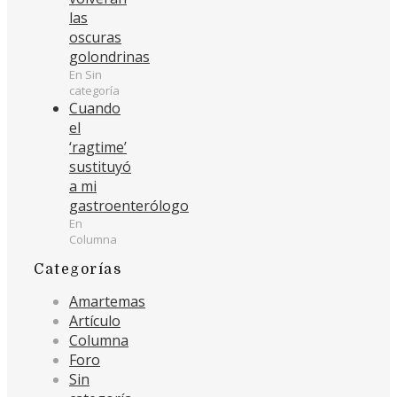
las
oscuras
golondrinas
En Sin
categoría
Cuando
el
‘ragtime’
sustituyó
a mi
gastroenterólogo
En
Columna
Categorías
Amartemas
Artículo
Columna
Foro
Sin