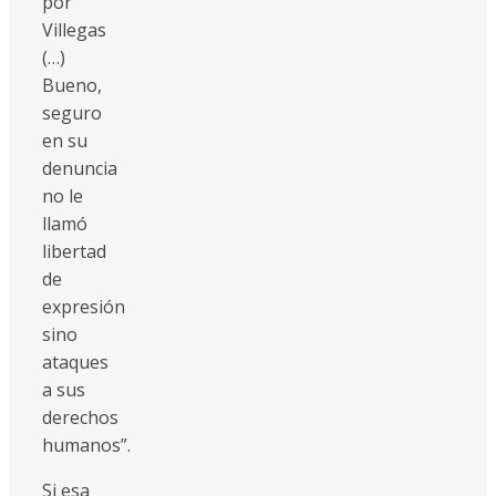
por
Villegas
(…)
Bueno,
seguro
en su
denuncia
no le
llamó
libertad
de
expresión
sino
ataques
a sus
derechos
humanos”.
Si esa