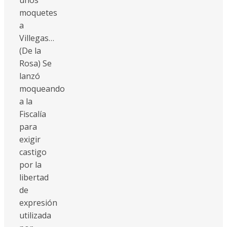
moquetes
a
Villegas…
(De la
Rosa) Se
lanzó
moqueando
a la
Fiscalía
para
exigir
castigo
por la
libertad
de
expresión
utilizada