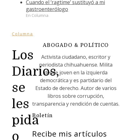
Cuando el ‘ragtime’ sustituyó a mi
gastroenterólogo
En Columna
Columna
ABOGADO & POLÍTICO
Los
Activista ciudadano, escritor y
periodista chihuahuense. Milita
Diarios,
desde joven en la izquierda
democrática y es partidario del
se
Estado de derecho. Autor de varios
libros sobre corrupción,
les
transparencia y rendición de cuentas.
Boletín
pida
Recibe mis artículos
o