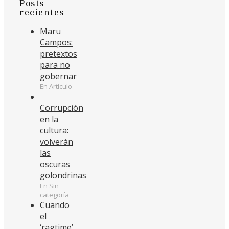
Posts
recientes
Maru
Campos:
pretextos
para no
gobernar
En Artículo
Corrupción
en la
cultura:
volverán
las
oscuras
golondrinas
En Sin
categoría
Cuando
el
‘ragtime’