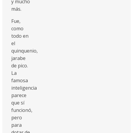
y mucho
más.
Fue,
como
todo en
el
quinquenio,
jarabe
de pico.
La
famosa
inteligencia
parece
que sí
funcionó,
pero
para
dotar de