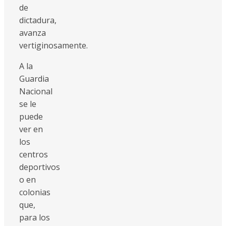
de
dictadura,
avanza
vertiginosamente.
A la
Guardia
Nacional
se le
puede
ver en
los
centros
deportivos
o en
colonias
que,
para los