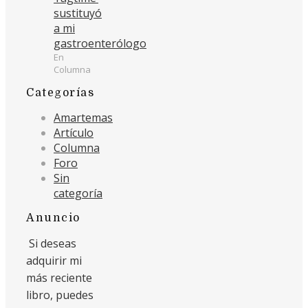
sustituyó
a mi
gastroenterólogo
En
Columna
Categorías
Amartemas
Artículo
Columna
Foro
Sin
categoría
Anuncio
Si deseas
adquirir mi
más reciente
libro, puedes