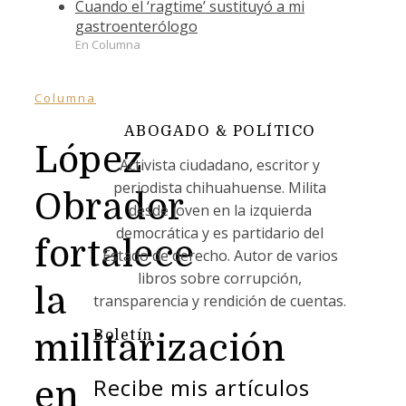
Cuando el ‘ragtime’ sustituyó a mi
gastroenterólogo
En Columna
Columna
ABOGADO & POLÍTICO
López
Activista ciudadano, escritor y
periodista chihuahuense. Milita
Obrador
desde joven en la izquierda
democrática y es partidario del
fortalece
Estado de derecho. Autor de varios
libros sobre corrupción,
la
transparencia y rendición de cuentas.
Boletín
militarización
Recibe mis artículos
en