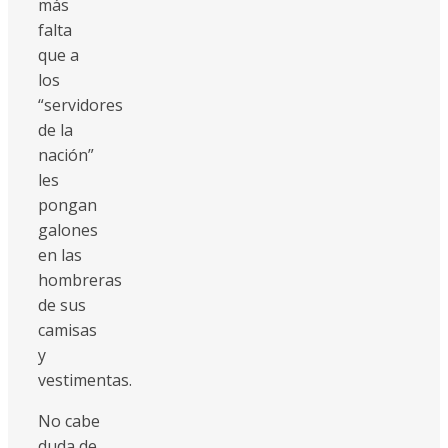
más
falta
que a
los
“servidores
de la
nación”
les
pongan
galones
en las
hombreras
de sus
camisas
y
vestimentas.
No cabe
duda de