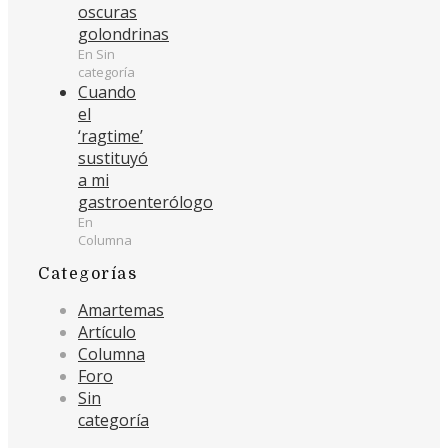
oscuras
golondrinas
En Sin
categoría
Cuando
el
‘ragtime’
sustituyó
a mi
gastroenterólogo
En
Columna
Categorías
Amartemas
Artículo
Columna
Foro
Sin
categoría