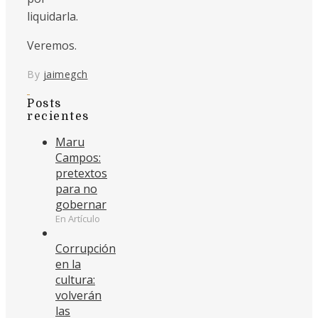
liquidarla.
Veremos.
By
jaimegch
Posts
recientes
Maru
Campos:
pretextos
para no
gobernar
En Artículo
Corrupción
en la
cultura:
volverán
las