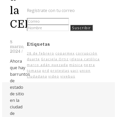
la
Regístrate con tu correo
CEDH
8
Etiquetas
marzo,
2024
/
28 de febrero
coparmex
corrupción
duarte
Graciela Ortiz
iglesia católica
Ahora
marco adán quezada
música
negra
que hay
tomasa
prd
protestas
uacj
union
barruntos
ciudadana
video
vivebus
de
estado
de sitio
en la
ciudad
de