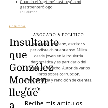
Cuando el ‘ragtime’ sustituyó a mi
gastroenterólogo
En Columna
Columna
ABOGADO & POLÍTICO
Insultante
Activista ciudadano, escritor y
periodista chihuahuense. Milita
que
desde joven en la izquierda
democrática y es partidario del
González
Estado de derecho. Autor de varios
libros sobre corrupción,
Mocken
transparencia y rendición de cuentas.
Boletín
llegue
Recibe mis artículos
a