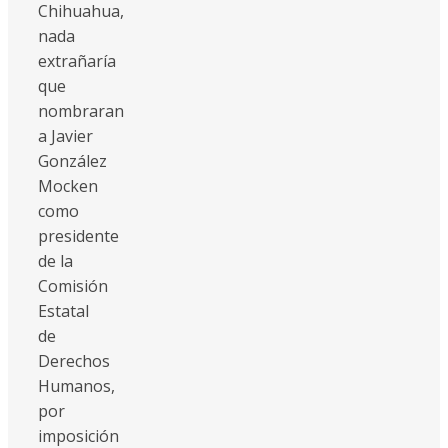
Chihuahua,
nada
extrañaría
que
nombraran
a Javier
González
Mocken
como
presidente
de la
Comisión
Estatal
de
Derechos
Humanos,
por
imposición