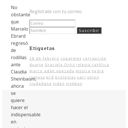
No
Regístrate con tu correo
obstante
que
Marcelo
Ebrard
regresó
Etiquetas
de
rodillas
28 de febrero
coparmex
corrupción
ante
duarte
Graciela Ortiz
iglesia católica
Claudia
marco adán quezada
música
negra
tomasa
prd
protestas
uacj
union
Sheinbaum,
ciudadana
video
vivebus
ahora
se
quiere
hacer el
indispensable
en