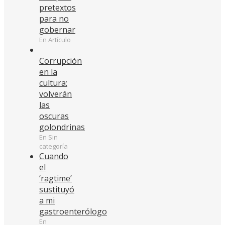
pretextos
para no
gobernar
En Artículo
Corrupción
en la
cultura:
volverán
las
oscuras
golondrinas
En Sin
categoría
Cuando
el
‘ragtime’
sustituyó
a mi
gastroenterólogo
En