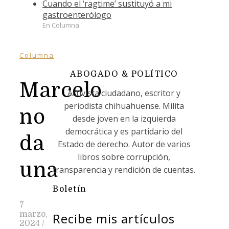
Cuando el ‘ragtime’ sustituyó a mi
gastroenterólogo
En Columna
Columna
ABOGADO & POLÍTICO
Marcelo
Activista ciudadano, escritor y
periodista chihuahuense. Milita
no
desde joven en la izquierda
democrática y es partidario del
da
Estado de derecho. Autor de varios
libros sobre corrupción,
una
transparencia y rendición de cuentas.
Boletín
7
marzo,
Recibe mis artículos
2024
/