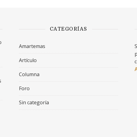
CATEGORÍAS
o
Amartemas
S
p
Artículo
c
Columna
s
Foro
Sin categoría