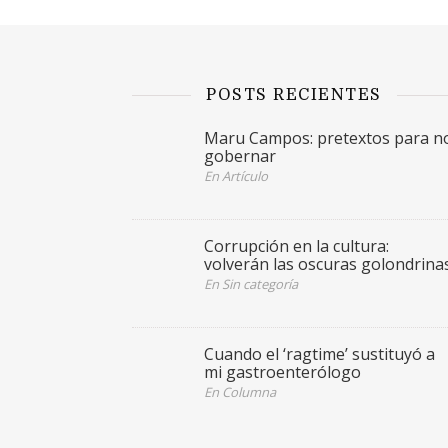
POSTS RECIENTES
Maru Campos: pretextos para n
gobernar
En Artículo
Corrupción en la cultura:
volverán las oscuras golondrina
En Sin categoría
Cuando el ‘ragtime’ sustituyó a
mi gastroenterólogo
En Columna