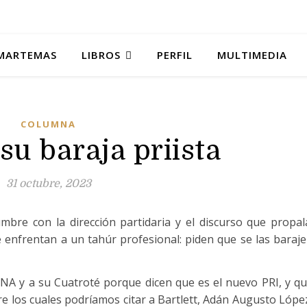
MARTEMAS
LIBROS
PERFIL
MULTIMEDIA
COLUMNA
su baraja priista
31 octubre, 2023
umbre con la dirección partidaria y el discurso que propal
enfrentan a un tahúr profesional: piden que se las baraj
ENA y a su Cuatroté porque dicen que es el nuevo PRI, y q
re los cuales podríamos citar a Bartlett, Adán Augusto Lópe