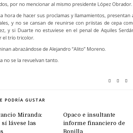
idos, por no mencionar al mismo presidente López Obrador.
la hora de hacer sus proclamas y llamamientos, presentan 
les, y no se cansan de reunirse con priistas de cepa co
z, y si Duarte no estuviese en el penal de Aquiles Serdá
l trío tricolor.
rminan abrazándose de Alejandro “Alito” Moreno.
ja no se la revuelvan tanto.
E PODRÍA GUSTAR
ancio Miranda:
Opaco e insultante
 sí lávese las
informe financiero de
s
Bonilla