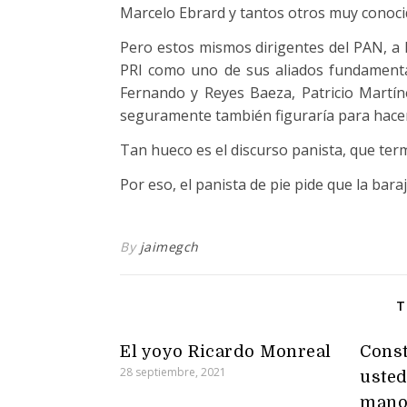
Marcelo Ebrard y tantos otros muy conoc
Pero estos mismos dirigentes del PAN, a 
PRI como uno de sus aliados fundamenta
Fernando y Reyes Baeza, Patricio Martíne
seguramente también figuraría para hacer e
Tan hueco es el discurso panista, que te
Por eso, el panista de pie pide que la bara
By
jaimegch
T
El yoyo Ricardo Monreal
Const
28 septiembre, 2021
usted
mano