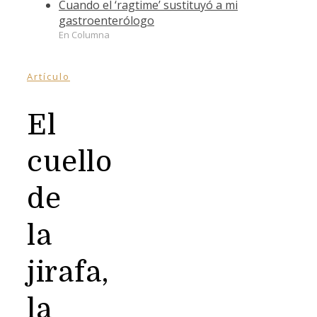
Cuando el ‘ragtime’ sustituyó a mi
gastroenterólogo
En Columna
Artículo
El
cuello
de
la
jirafa,
la