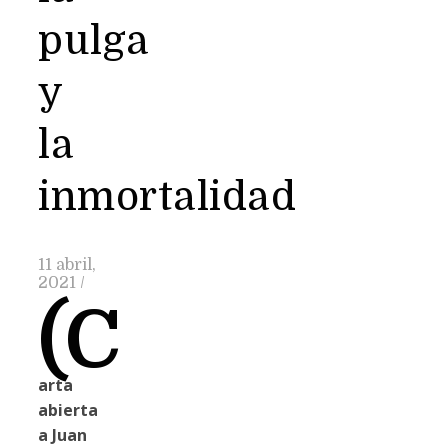
pulga
y
la
inmortalidad
11 abril,
2021
/
(C
arta
abierta
a Juan