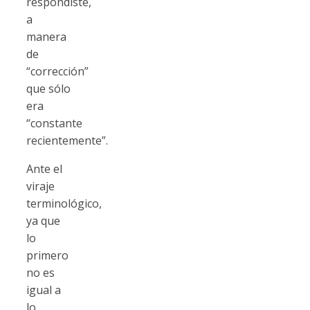
respondiste,
a
manera
de
“corrección”
que sólo
era
“constante
recientemente”.
Ante el
viraje
terminológico,
ya que
lo
primero
no es
igual a
lo