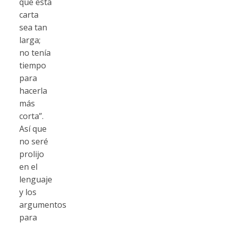
que esta
carta
sea tan
larga;
no tenía
tiempo
para
hacerla
más
corta”.
Así que
no seré
prolijo
en el
lenguaje
y los
argumentos
para