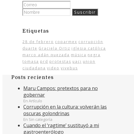
Etiquetas
28 de febrero
coparmex
corrupción
duarte
Graciela Ortiz
iglesia católica
marco adán quezada
música
negra
tomasa
prd
protestas
uacj
union
ciudadana
video
vivebus
Posts recientes
Maru Campos: pretextos para no
gobernar
En Artículo
Corrupción en la cultura: volverán las
oscuras golondrinas
En Sin categoría
Cuando el ‘ragtime’ sustituyó a mi
gastroenterólogo