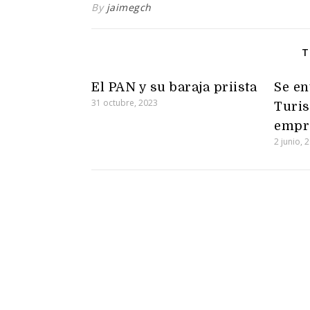
By
jaimegch
T
El PAN y su baraja priista
Se en
31 octubre, 2023
Turis
empr
2 junio, 