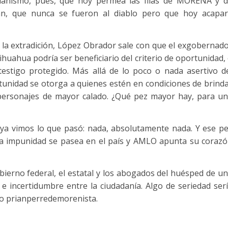
Prianismo, pues, que hoy permea las filas de MORENA y 
an, que nunca se fueron al diablo pero que hoy acapa
e la extradición, López Obrador sale con que el exgobernad
ihuahua podría ser beneficiario del criterio de oportunidad,
testigo protegido. Más allá de lo poco o nada asertivo d
tunidad se otorga a quienes estén en condiciones de brind
 personajes de mayor calado. ¿Qué pez mayor hay, para u
y ya vimos lo que pasó: nada, absolutamente nada. Y ese p
La impunidad se pasea en el país y AMLO apunta su coraz
gobierno federal, el estatal y los abogados del huésped de u
 e incertidumbre entre la ciudadanía. Algo de seriedad ser
mo prianperredemorenista.