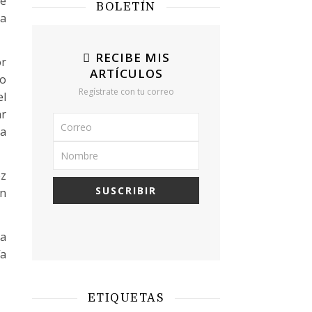
de
BOLETÍN
ra
RECIBE MIS
or
ARTÍCULOS
 o
Regístrate con tu correo
el
ar
na
ez
ón
na
ía
ETIQUETAS