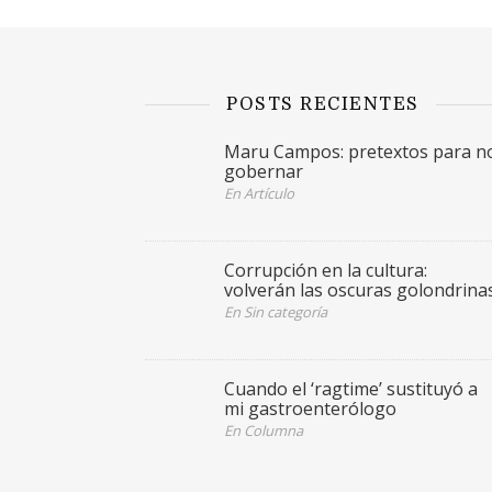
POSTS RECIENTES
Maru Campos: pretextos para n
gobernar
En Artículo
Corrupción en la cultura:
volverán las oscuras golondrina
En Sin categoría
Cuando el ‘ragtime’ sustituyó a
mi gastroenterólogo
En Columna