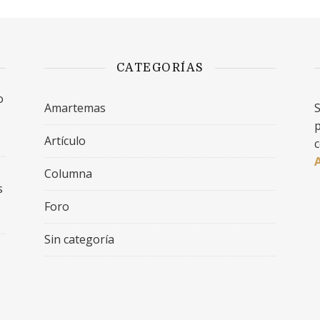
CATEGORÍAS
o
Amartemas
S
p
Artículo
c
Columna
s
Foro
Sin categoría