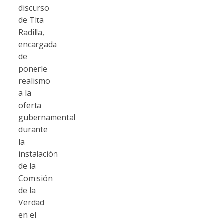
discurso
de Tita
Radilla,
encargada
de
ponerle
realismo
a la
oferta
gubernamental
durante
la
instalación
de la
Comisión
de la
Verdad
en el