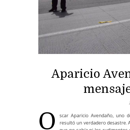
Aparicio Aven
mensaje
Ó
scar Aparicio Avendaño, uno d
resultó un verdadero desastre. A
que no sabía ni los rudimentos 