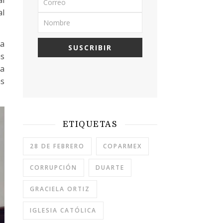
al
La
as
ta
as
ETIQUETAS
28 DE FEBRERO
COPARMEX
CORRUPCIÓN
DUARTE
GRACIELA ORTIZ
IGLESIA CATÓLICA