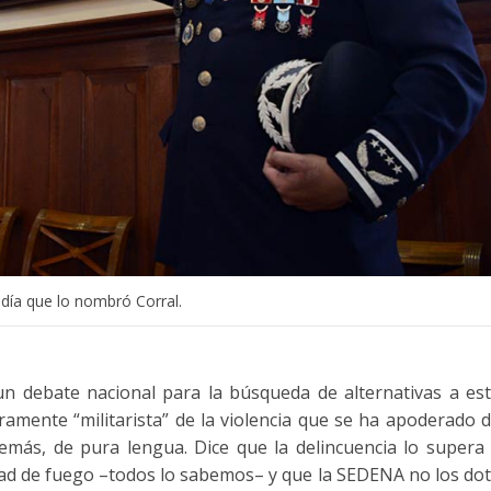
 día que lo nombró Corral.
n debate nacional para la búsqueda de alternativas a es
ramente “militarista” de la violencia que se ha apoderado 
emás, de pura lengua. Dice que la delincuencia lo supera
ad de fuego –todos lo sabemos– y que la SEDENA no los do