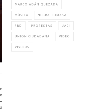
MARCO ADÁN QUEZADA
MÚSICA
NEGRA TOMASA
PRD
PROTESTAS
UACJ
UNION CIUDADANA
VIDEO
VIVEBUS
te
de
 –
ta