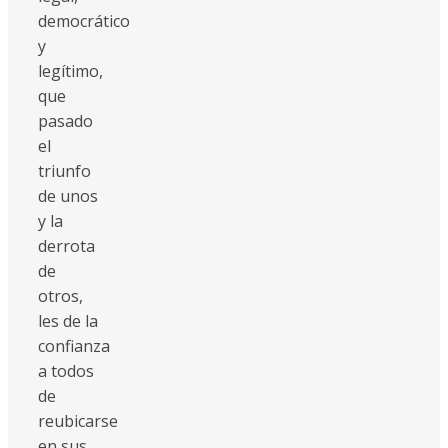
democrático
y
legítimo,
que
pasado
el
triunfo
de unos
y la
derrota
de
otros,
les de la
confianza
a todos
de
reubicarse
en sus