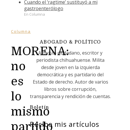
Cuando el ‘ragtime’ sustituyó a mi
gastroenterólogo
En Columna
Columna
ABOGADO & POLÍTICO
MORENA:
Activista ciudadano, escritor y
periodista chihuahuense. Milita
no
desde joven en la izquierda
democrática y es partidario del
es
Estado de derecho. Autor de varios
libros sobre corrupción,
lo
transparencia y rendición de cuentas.
Boletín
mismo
Recibe mis artículos
partido