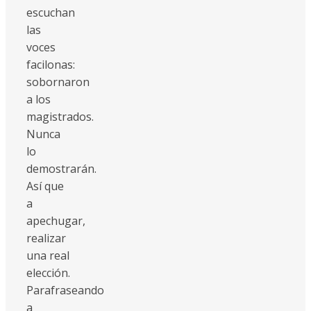
escuchan
las
voces
facilonas:
sobornaron
a los
magistrados.
Nunca
lo
demostrarán.
Así que
a
apechugar,
realizar
una real
elección.
Parafraseando
a