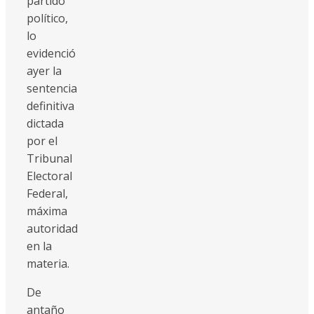
partido
político,
lo
evidenció
ayer la
sentencia
definitiva
dictada
por el
Tribunal
Electoral
Federal,
máxima
autoridad
en la
materia.
De
antaño