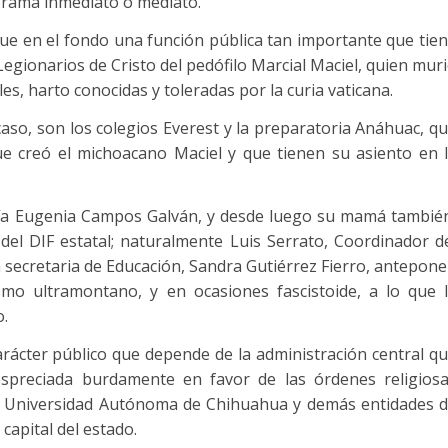
norama inmediato o mediato.
que en el fondo una función pública tan importante que tie
Legionarios de Cristo del pedófilo Marcial Maciel, quien mur
s, harto conocidas y toleradas por la curia vaticana.
caso, son los colegios Everest y la preparatoria Anáhuac, q
e creó el michoacano Maciel y que tienen su asiento en 
ría Eugenia Campos Galván, y desde luego su mamá tambié
 del DIF estatal; naturalmente Luis Serrato, Coordinador d
a secretaria de Educación, Sandra Gutiérrez Fierro, antepon
ismo ultramontano, y en ocasiones fascistoide, a lo que 
o.
arácter público que depende de la administración central q
preciada burdamente en favor de las órdenes religios
la Universidad Autónoma de Chihuahua y demás entidades 
capital del estado.