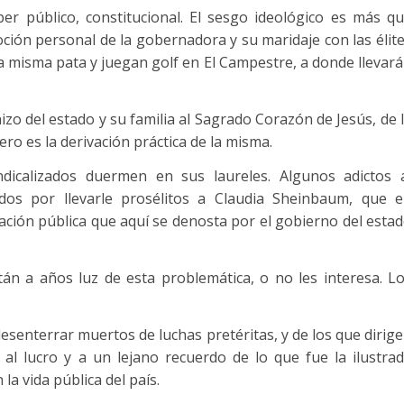
er público, constitucional. El sesgo ideológico es más q
ción personal de la gobernadora y su maridaje con las élit
 misma pata y juegan golf en El Campestre, a donde llevar
zo del estado y su familia al Sagrado Corazón de Jesús, de 
 es la derivación práctica de la misma.
dicalizados duermen en sus laureles. Algunos adictos 
dos por llevarle prosélitos a Claudia Sheinbaum, que 
ación pública que aquí se denosta por el gobierno del esta
n a años luz de esta problemática, o no les interesa. L
desenterrar muertos de luchas pretéritas, y de los que dirig
n al lucro y a un lejano recuerdo de lo que fue la ilustra
 la vida pública del país.