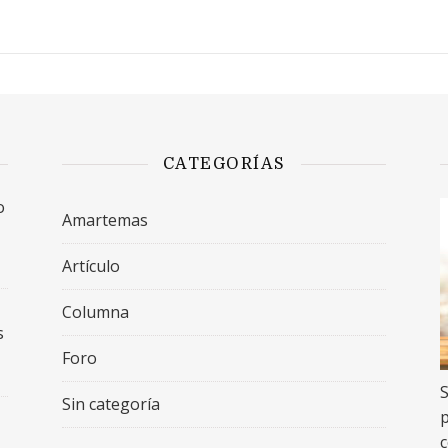
CATEGORÍAS
o
Amartemas
Artículo
Columna
s
Foro
S
Sin categoría
p
c