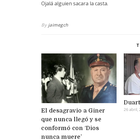
Ojalá alguien sacara la casta.
By
jaimegch
T
Duart
26 abril,
El desagravio a Giner
que nunca llegó y se
conformó con ‘Dios
nunca muere’