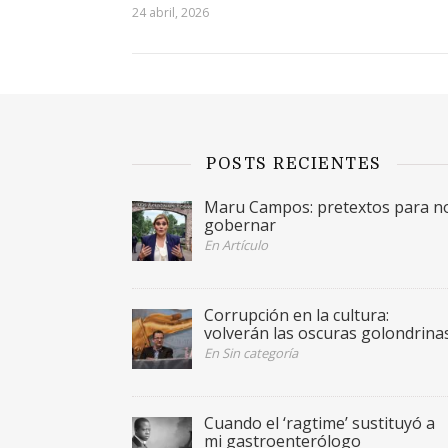
24 abril, 2026
POSTS RECIENTES
Maru Campos: pretextos para n
gobernar
En Artículo
Corrupción en la cultura:
volverán las oscuras golondrina
En Sin categoría
Cuando el ‘ragtime’ sustituyó a
mi gastroenterólogo