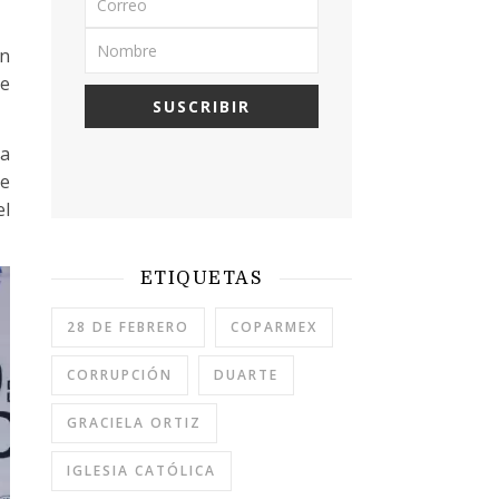
un
ue
la
de
el
ETIQUETAS
28 DE FEBRERO
COPARMEX
CORRUPCIÓN
DUARTE
GRACIELA ORTIZ
IGLESIA CATÓLICA