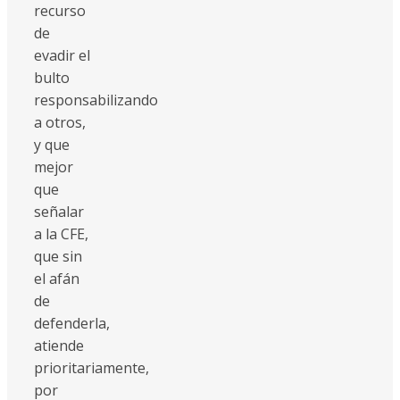
recurso
de
evadir el
bulto
responsabilizando
a otros,
y que
mejor
que
señalar
a la CFE,
que sin
el afán
de
defenderla,
atiende
prioritariamente,
por