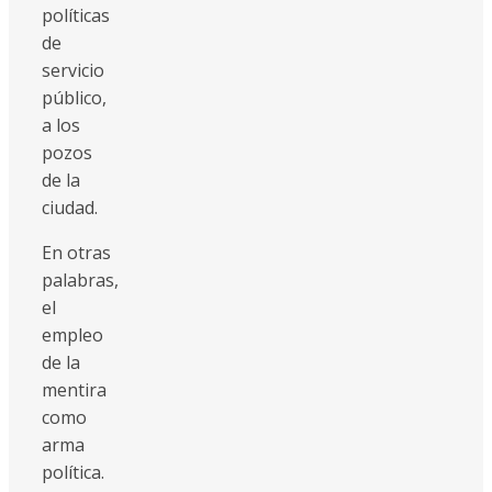
políticas
de
servicio
público,
a los
pozos
de la
ciudad.
En otras
palabras,
el
empleo
de la
mentira
como
arma
política.