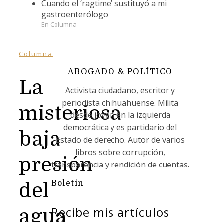
Cuando el ‘ragtime’ sustituyó a mi
gastroenterólogo
En Columna
Columna
ABOGADO & POLÍTICO
La
Activista ciudadano, escritor y
periodista chihuahuense. Milita
misteriosa
desde joven en la izquierda
democrática y es partidario del
baja
Estado de derecho. Autor de varios
libros sobre corrupción,
presión
transparencia y rendición de cuentas.
Boletín
del
Recibe mis artículos
agua