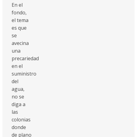
En el
fondo,
el tema
es que
se
avecina
una
precariedad
en el
suministro
del
agua,
no se
diga a
las
colonias
donde
de plano