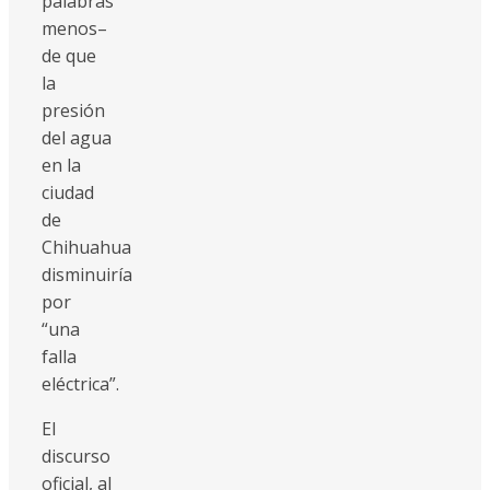
palabras
menos–
de que
la
presión
del agua
en la
ciudad
de
Chihuahua
disminuiría
por
“una
falla
eléctrica”.
El
discurso
oficial, al