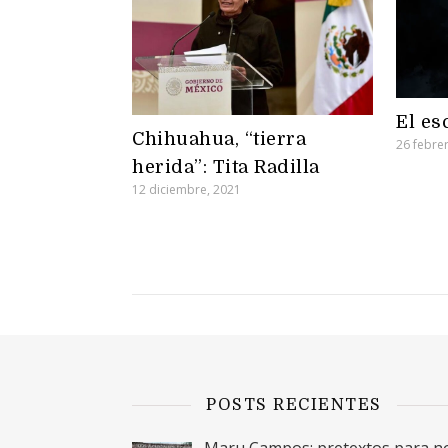
El es
Chihuahua, “tierra
26 febre
herida”: Tita Radilla
12 diciembre, 2021
POSTS RECIENTES
Maru Campos: pretextos para n