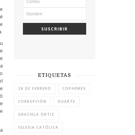
ue
hé
de
.
su
de
de
na
to
ETIQUETAS
el
se
28 DE FEBRERO
COPARMEX
dó
CORRUPCIÓN
DUARTE
me
ue
GRACIELA ORTIZ
IGLESIA CATÓLICA
ra