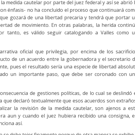
la medida cautelar por parte del juez federal y así se abrió 
o con énfasis- no ha concluido el proceso que continuará co
ue gozará de una libertad precaria y tendrá que portar 
ibertad de movimiento. En otras palabras, la herida contin
 Por tanto, es válido seguir catalogando a Valles como 
rativa oficial que privilegia, por encima de los sacrifici
ducto de un acuerdo entre la gobernadora y el secretario 
te, pues el resultado sería una especie de libertad absolu
dado un importante paso, que debe ser coronado con u
nsecuencia de gestiones políticas, de lo cual se deslindó 
ta que declaró textualmente que esos acuerdos son extraño
izar la revisión de la medida cautelar, son ajenos a es
era aun y cuando el juez hubiera recibido una consigna, 
ciona así.
pero se debe tejer finamente porque de otra manera se exhibe