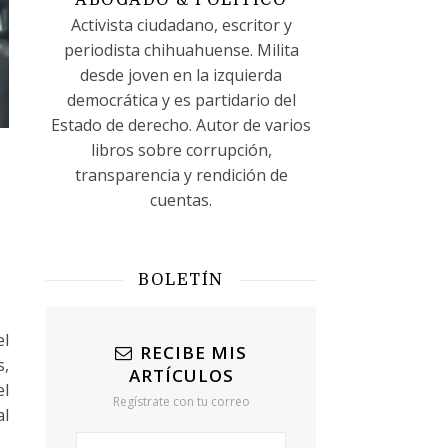
ABOGADO & POLÍTICO
Activista ciudadano, escritor y
periodista chihuahuense. Milita
desde joven en la izquierda
democrática y es partidario del
Estado de derecho. Autor de varios
libros sobre corrupción,
transparencia y rendición de
cuentas.
BOLETÍN
el
RECIBE MIS
s,
ARTÍCULOS
el
Regístrate con tu correo
al