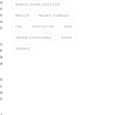
la
MARCO ADÁN QUEZADA
mo
un
MÚSICA
NEGRA TOMASA
úa
PRD
PROTESTAS
UACJ
un
UNION CIUDADANA
VIDEO
os
VIVEBUS
de
ta
na
el
s,
ta
en
 a