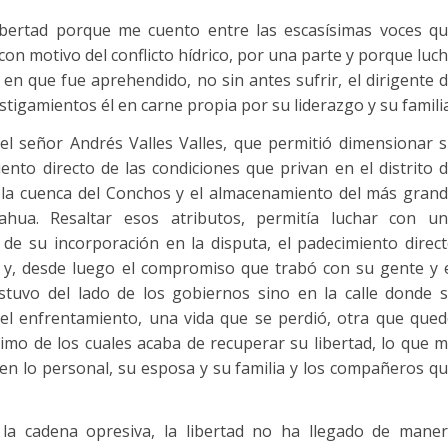
bertad porque me cuento entre las escasísimas voces q
 con motivo del conflicto hídrico, por una parte y porque luc
n que fue aprehendido, no sin antes sufrir, el dirigente 
stigamientos él en carne propia por su liderazgo y su familia
l señor Andrés Valles Valles, que permitió dimensionar 
ento directo de las condiciones que privan en el distrito 
l la cuenca del Conchos y el almacenamiento del más gran
hua. Resaltar esos atributos, permitía luchar con u
de su incorporación en la disputa, el padecimiento direc
e y, desde luego el compromiso que trabó con su gente y 
estuvo del lado de los gobiernos sino en la calle donde 
del enfrentamiento, una vida que se perdió, otra que que
ltimo de los cuales acaba de recuperar su libertad, lo que 
en lo personal, su esposa y su familia y los compañeros q
la cadena opresiva, la libertad no ha llegado de mane