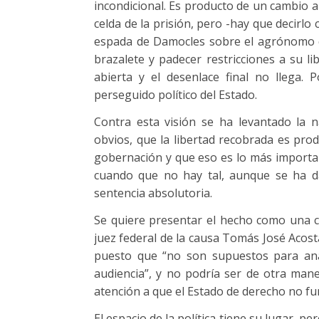
incondicional. Es producto de un cambio a 
celda de la prisión, pero -hay que decirl
espada de Damocles sobre el agrónomo q
brazalete y padecer restricciones a su l
abierta y el desenlace final no llega.
perseguido político del Estado.
Contra esta visión se ha levantado la nar
obvios, que la libertad recobrada es pro
gobernación y que eso es lo más importan
cuando que no hay tal, aunque se ha 
sentencia absolutoria.
Se quiere presentar el hecho como una co
juez federal de la causa Tomás José Acos
puesto que “no son supuestos para anal
audiencia”, y no podría ser de otra man
atención a que el Estado de derecho no fun
El espacio de la política tiene su lugar, 