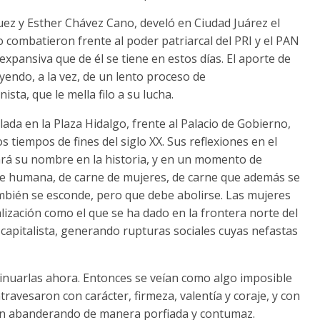
ez y Esther Chávez Cano, develó en Ciudad Juárez el
 lo combatieron frente al poder patriarcal del PRI y el PAN
expansiva que de él se tiene en estos días. El aporte de
eyendo, a la vez, de un lento proceso de
sta, que le mella filo a su lucha.
ada en la Plaza Hidalgo, frente al Palacio de Gobierno,
 tiempos de fines del siglo XX. Sus reflexiones en el
rará su nombre en la historia, y en un momento de
rne humana, de carne de mujeres, de carne que además se
mbién se esconde, pero que debe abolirse. Las mujeres
ización como el que se ha dado en la frontera norte del
 capitalista, generando rupturas sociales cuyas nefastas
ntinuarlas ahora. Entonces se veían como algo imposible
travesaron con carácter, firmeza, valentía y coraje, y con
uen abanderando de manera porfiada y contumaz.