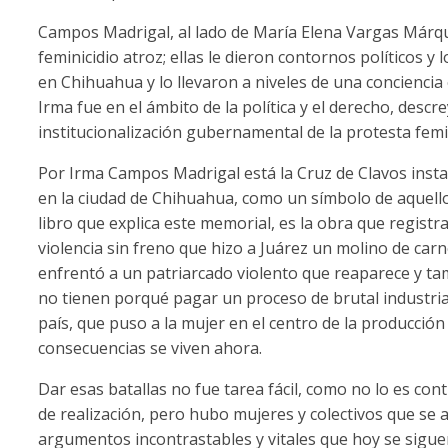
Campos Madrigal, al lado de María Elena Vargas Márqu
feminicidio atroz; ellas le dieron contornos políticos y
en Chihuahua y lo llevaron a niveles de una conciencia 
Irma fue en el ámbito de la política y el derecho, descr
institucionalización gubernamental de la protesta femini
Por Irma Campos Madrigal está la Cruz de Clavos instal
en la ciudad de Chihuahua, como un símbolo de aquellos
libro que explica este memorial, es la obra que regist
violencia sin freno que hizo a Juárez un molino de ca
enfrentó a un patriarcado violento que reaparece y ta
no tienen porqué pagar un proceso de brutal industrial
país, que puso a la mujer en el centro de la producción
consecuencias se viven ahora.
Dar esas batallas no fue tarea fácil, como no lo es co
de realización, pero hubo mujeres y colectivos que se a
argumentos incontrastables y vitales que hoy se sig