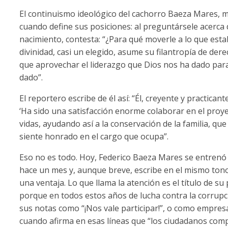
El continuismo ideológico del cachorro Baeza Mares, 
cuando define sus posiciones: al preguntársele acerca de
nacimiento, contesta: “¿Para qué moverle a lo que esta
divinidad, casi un elegido, asume su filantropía de dere
que aprovechar el liderazgo que Dios nos ha dado para 
dado”.
El reportero escribe de él así: “Él, creyente y practican
‘Ha sido una satisfacción enorme colaborar en el proyec
vidas, ayudando así a la conservación de la familia, q
siente honrado en el cargo que ocupa”.
Eso no es todo. Hoy, Federico Baeza Mares se entrenó
hace un mes y, aunque breve, escribe en el mismo tono
una ventaja. Lo que llama la atención es el título de su
porque en todos estos años de lucha contra la corrupció
sus notas como “¡Nos vale participar!”, o como empresar
cuando afirma en esas líneas que “los ciudadanos co