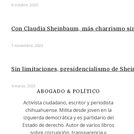
6 octubre, 2020
Con Claudia Sheinbaum, más charrismo si
7 noviembre, 2023
Sin limitaciones, presidencialismo de Shei
4 marzo, 2025
ABOGADO & POLÍTICO
Activista ciudadano, escritor y periodista
chihuahuense. Milita desde joven en la
izquierda democrática y es partidario del
Estado de derecho. Autor de varios libros
sobre corrupción, transparencia y