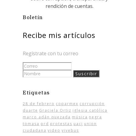
rendición de cuentas.
Boletín
Recibe mis artículos
Regístrate con tu correo
Etiquetas
28 de febrero
coparmex
corrupción
duarte
Graciela Ortiz
iglesia católica
marco adán quezada
música
negra
tomasa
prd
protestas
uacj
union
ciudadana
video
vivebus