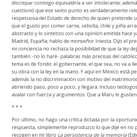
discrepar conmigo equivaldría a ser intolerante; ademá
cuestionó que ese sexto punto es verdaderamente rele
respetuosa del Estado de derecho de quien pretende
que el gusto por comer carne, cebolla, chile y piña ar
abstracto y lo sintetizo con una opinión emitida hace y
Madrid, España; hablo de monseñor Iniesta. Dijo el pre
mi conciencia no rechaza la posibilidad de que la ley de
también -no lo haré- palabras más precisas del católico
tema es de fondo: el gobernante, el que sea, no va a ll
su obra con la ley en la mano. Y aquí en México está per
además la no discriminación con motivo del matrimoni
abriendo paso, poco a poco, y llegará. Incluso teólogo
avalar con fuerza y argumentos. Que a Maru le gusten l
* * *
Por último, no hago una crítica dictada por la oportuni
respuesta, simplemente reproduzco lo que dije en no p
recogen en mi libro
La persistencia de la memoria
(Edi