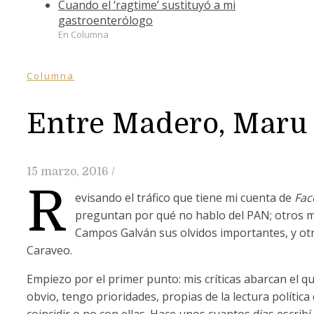
Cuando el ‘ragtime’ sustituyó a mi
gastroenterólogo
En Columna
Columna
Entre Madero, Maru 
15 marzo, 2016
/
R
evisando el tráfico que tiene mi cuenta de
Fac
preguntan por qué no hablo del PAN; otros m
Campos Galván sus olvidos importantes, y otr
Caraveo.
Empiezo por el primer punto: mis críticas abarcan el q
obvio, tengo prioridades, propias de la lectura polític
coincidir o no con ellas. Hace unos cuantos días escr