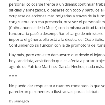
personal, colocarse frente a un dilema: continuar trabaj
difíciles y abnegados, o pasarse con todo y bártulos al 
ocuparse de acciones más holgadas a través de la funci
congruente con esa presencia, otra vez el personalismo
(Chihuahuense de la Mujer) con la misma actitud faccios
funcionaria pasó a desempeñar el cargo de ministerio
importó el género: ella está a la diestra del
Chito
Solís,
Confundiendo su función con la de promotora del turi
Hay más, pero con esto demuestro que desde el lejano 
hoy candidata, advirtiendo que es afecta a portar traje
agente de Patricio Martínez García. Hechos, nada más.
* * *
No puedo dar respuesta a cuantos comenten lo que yo d
parecieron pertinentes o ilustrativas para el debate.
By
jaimegch