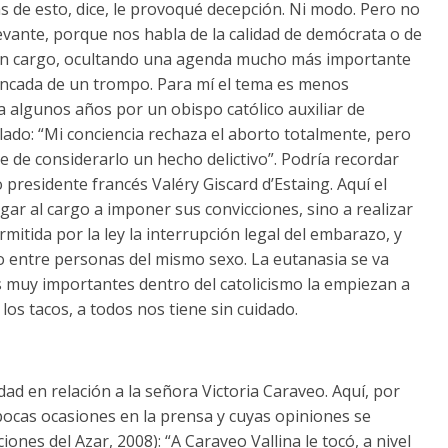
s de esto, dice, le provoqué decepción. Ni modo. Pero no
vante, porque nos habla de la calidad de demócrata o de
 un cargo, ocultando una agenda mucho más importante
rancada de un trompo. Para mí el tema es menos
a algunos años por un obispo católico auxiliar de
lado: “Mi conciencia rechaza el aborto totalmente, pero
je de considerarlo un hecho delictivo”. Podría recordar
 presidente francés Valéry Giscard d’Estaing. Aquí el
egar al cargo a imponer sus convicciones, sino a realizar
mitida por la ley la interrupción legal del embarazo, y
o entre personas del mismo sexo. La eutanasia se va
s muy importantes dentro del catolicismo la empiezan a
os tacos, a todos nos tiene sin cuidado.
dad en relación a la señora Victoria Caraveo. Aquí, por
ocas ocasiones en la prensa y cuyas opiniones se
ciones del Azar, 2008): “A Caraveo Vallina le tocó, a nivel