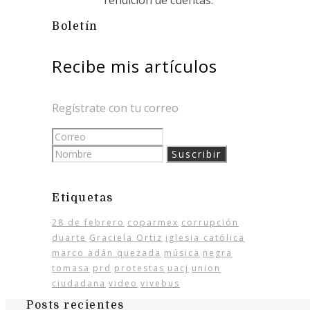
rendición de cuentas.
Boletín
Recibe mis artículos
Regístrate con tu correo
Etiquetas
28 de febrero
coparmex
corrupción
duarte
Graciela Ortiz
iglesia católica
marco adán quezada
música
negra
tomasa
prd
protestas
uacj
union
ciudadana
video
vivebus
Posts recientes