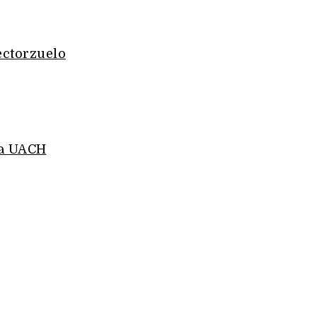
ectorzuelo
la UACH