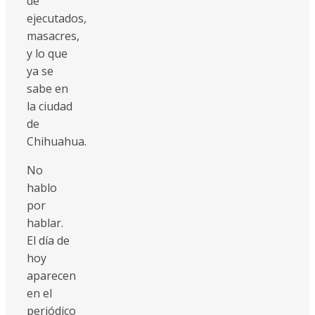
de
ejecutados,
masacres,
y lo que
ya se
sabe en
la ciudad
de
Chihuahua.
No
hablo
por
hablar.
El día de
hoy
aparecen
en el
periódico