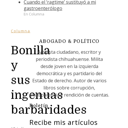
Cuando el ‘ragtime’ sustituyó a mi
gastroenterólogo
En Columna
Columna
ABOGADO & POLÍTICO
Bonilla
Activista ciudadano, escritor y
periodista chihuahuense. Milita
y
desde joven en la izquierda
democrática y es partidario del
sus
Estado de derecho. Autor de varios
libros sobre corrupción,
ingenuas
transparencia y rendición de cuentas.
Boletín
barbaridades
Recibe mis artículos