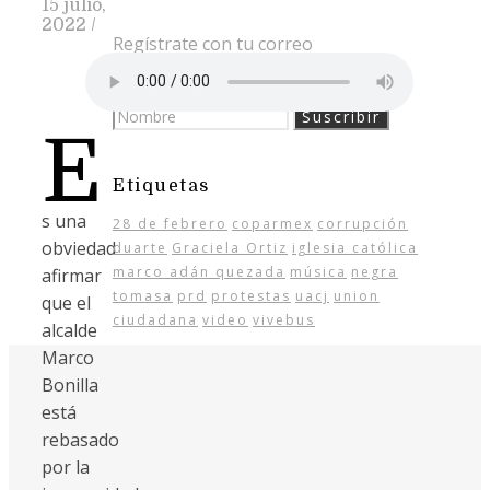
15 julio,
2022
/
Regístrate con tu correo
E
Etiquetas
s una
28 de febrero
coparmex
corrupción
obviedad
duarte
Graciela Ortiz
iglesia católica
marco adán quezada
música
negra
afirmar
tomasa
prd
protestas
uacj
union
que el
ciudadana
video
vivebus
alcalde
Marco
Bonilla
está
rebasado
por la