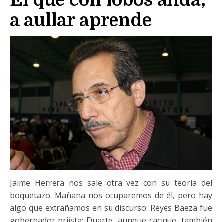
El que con lobos anda,
a aullar aprende
Jaime Herrera nos sale otra vez con su teoría del
boquetazo. Mañana nos ocuparemos de él, pero hay
algo que extrañamos en su discurso: Reyes Baeza fue
gobernador priísta; Duarte, aunque cacique, también