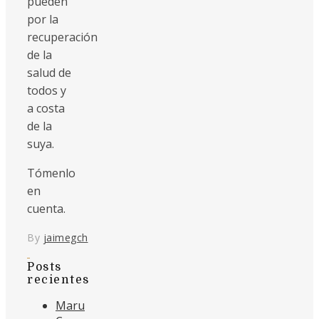
pueden
por la
recuperación
de la
salud de
todos y
a costa
de la
suya.
Tómenlo
en
cuenta.
By
jaimegch
Posts
recientes
Maru