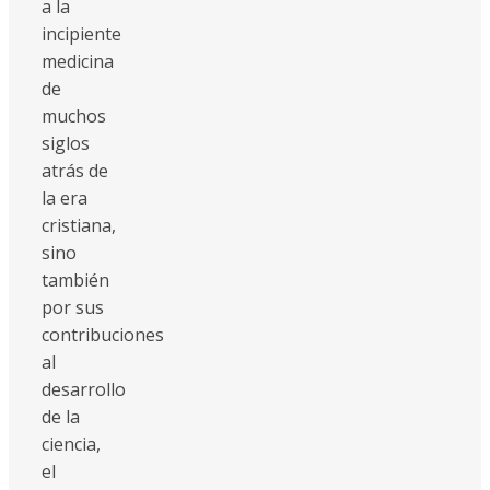
a la
incipiente
medicina
de
muchos
siglos
atrás de
la era
cristiana,
sino
también
por sus
contribuciones
al
desarrollo
de la
ciencia,
el