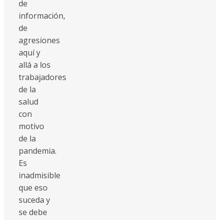
de
información,
de
agresiones
aquí y
allá a los
trabajadores
de la
salud
con
motivo
de la
pandemia.
Es
inadmisible
que eso
suceda y
se debe