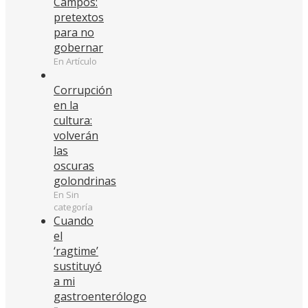
Campos:
pretextos
para no
gobernar
En Artículo
Corrupción
en la
cultura:
volverán
las
oscuras
golondrinas
En Sin
categoría
Cuando
el
‘ragtime’
sustituyó
a mi
gastroenterólogo