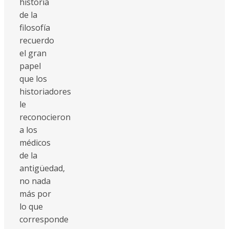
historia
de la
filosofía
recuerdo
el gran
papel
que los
historiadores
le
reconocieron
a los
médicos
de la
antigüedad,
no nada
más por
lo que
corresponde