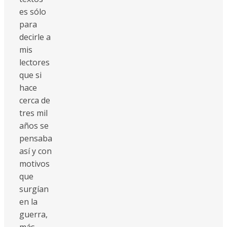
es sólo
para
decirle a
mis
lectores
que si
hace
cerca de
tres mil
años se
pensaba
así y con
motivos
que
surgían
en la
guerra,
más