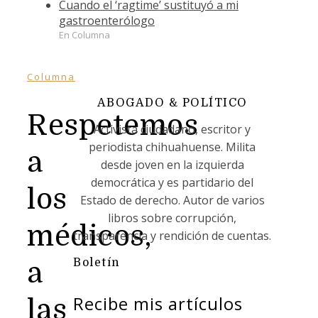
Cuando el ‘ragtime’ sustituyó a mi
gastroenterólogo
En Columna
Columna
ABOGADO & POLÍTICO
Respetemos
Activista ciudadano, escritor y
periodista chihuahuense. Milita
a
desde joven en la izquierda
democrática y es partidario del
los
Estado de derecho. Autor de varios
libros sobre corrupción,
médicos,
transparencia y rendición de cuentas.
Boletín
a
Recibe mis artículos
las