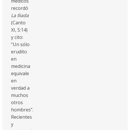
médicos
recordó
La Iliada
(Canto
XI, 5:14)
y cito:
“Un sólo
erudito
en
medicina
equivale
en
verdad a
muchos
otros
hombres”.
Recientes
y