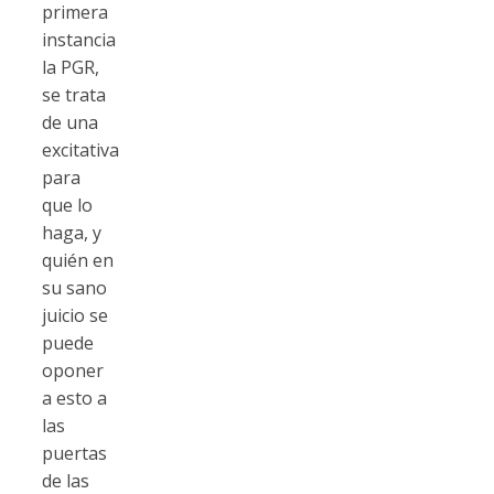
primera
instancia
la PGR,
se trata
de una
excitativa
para
que lo
haga, y
quién en
su sano
juicio se
puede
oponer
a esto a
las
puertas
de las