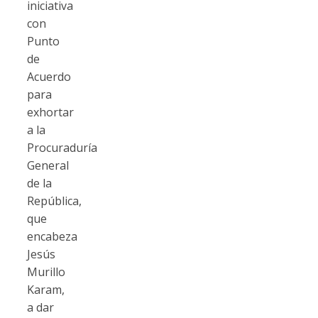
iniciativa
con
Punto
de
Acuerdo
para
exhortar
a la
Procuraduría
General
de la
República,
que
encabeza
Jesús
Murillo
Karam,
a dar