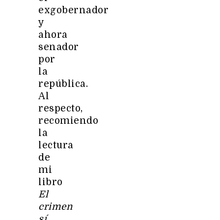
exgobernador
y
ahora
senador
por
la
república.
Al
respecto,
recomiendo
la
lectura
de
mi
libro
El
crimen
sí