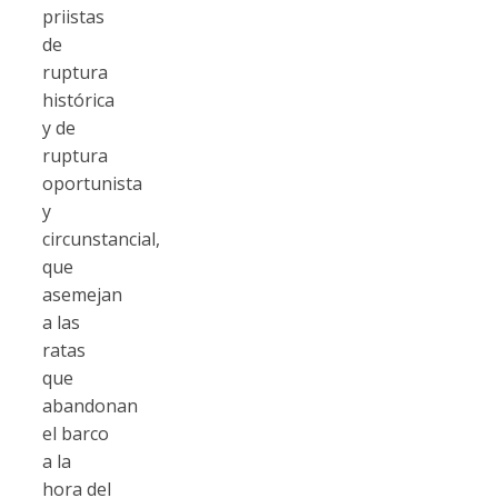
priistas
de
ruptura
histórica
y de
ruptura
oportunista
y
circunstancial,
que
asemejan
a las
ratas
que
abandonan
el barco
a la
hora del