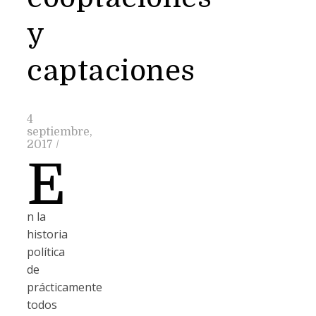
y
captaciones
4
septiembre,
2017
/
E
n la
historia
política
de
prácticamente
todos