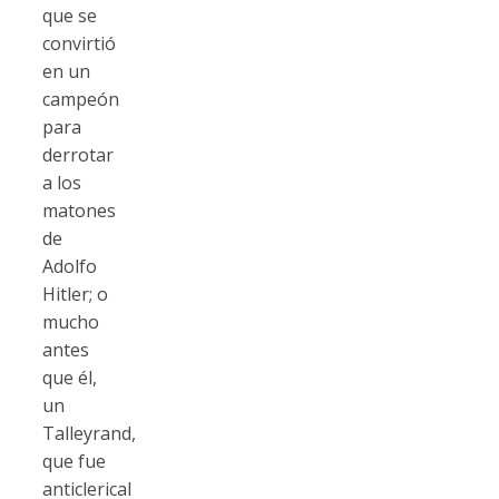
que se
convirtió
en un
campeón
para
derrotar
a los
matones
de
Adolfo
Hitler; o
mucho
antes
que él,
un
Talleyrand,
que fue
anticlerical