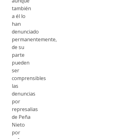
aunque
también
a él lo
han
denunciado
permanentemente,
de su
parte
pueden
ser
comprensibles
las
denuncias
por
represalias
de Peña
Nieto
por