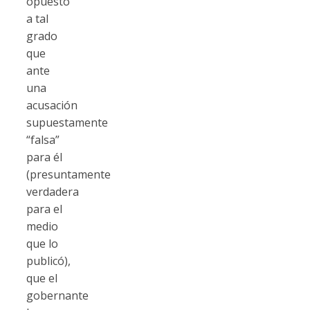
opuesto
a tal
grado
que
ante
una
acusación
supuestamente
“falsa”
para él
(presuntamente
verdadera
para el
medio
que lo
publicó),
que el
gobernante