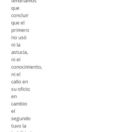
tendríamos
que
concluir
que el
primero
no usó
ni la
astucia,
ni el
conocimiento,
ni el
callo en
su oficio;
en
cambio
el
segundo
tuvo la