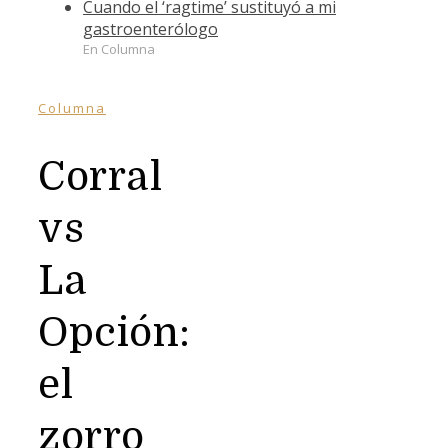
Cuando el ‘ragtime’ sustituyó a mi
gastroenterólogo
En Columna
Columna
Corral
vs
La
Opción:
el
zorro