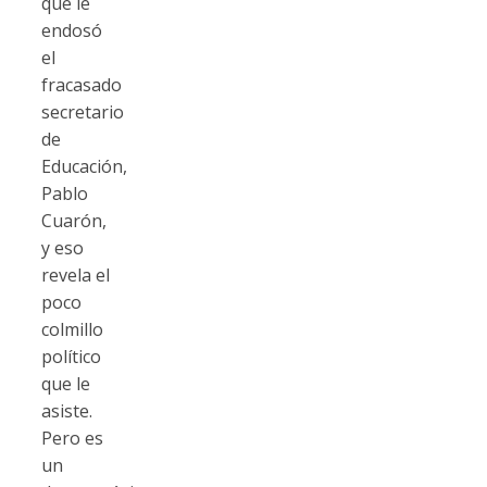
que le
endosó
el
fracasado
secretario
de
Educación,
Pablo
Cuarón,
y eso
revela el
poco
colmillo
político
que le
asiste.
Pero es
un