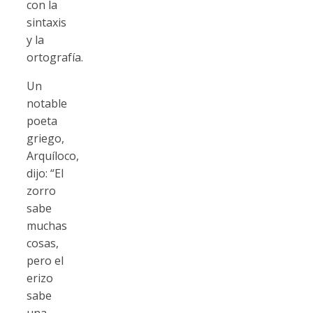
con la
sintaxis
y la
ortografía.
Un
notable
poeta
griego,
Arquíloco,
dijo: “El
zorro
sabe
muchas
cosas,
pero el
erizo
sabe
una