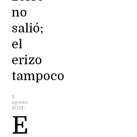
no
salió;
el
erizo
tampoco
8
agosto,
2019
/
E