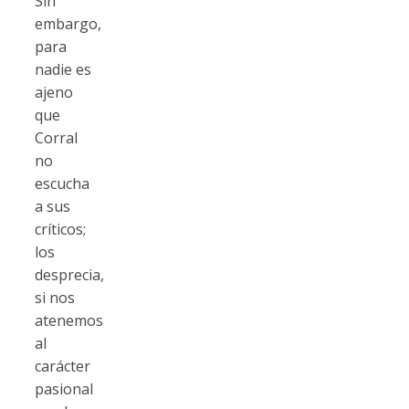
Sin
embargo,
para
nadie es
ajeno
que
Corral
no
escucha
a sus
críticos;
los
desprecia,
si nos
atenemos
al
carácter
pasional