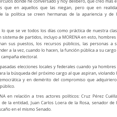
círculos donde he conversado y hoy delibero, que creo más 
es que en aquellos que las niegan, pero que en realid
e la política se creen hermanas de la apariencia y de 
lo que se ve todos los días como práctica de nuestra cla
 un sistema de partidos, incluyo a MORENA en esto, hombres
han sus puestos, los recursos públicos, las personas a 
er a la vez, cuando lo hacen, la función pública a su cargo
 campaña electoral.
pasadas elecciones locales y federales cuando ya hombres
ra la búsqueda del próximo cargo al que aspiran, violando 
emocrática y en demérito del compromiso que adquirier
público.
en relación a tres actores políticos: Cruz Pérez Cuéll
de la entidad, Juan Carlos Loera de la Rosa, senador de 
scaño en el mismo Senado.