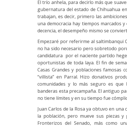
El trío anhela, para decirlo más que suav
gubernatura del estado de Chihuahua en la
trabajan, es decir, primero las ambicion
una democracia hay tiempos marcados y 
decencia, el desempeño mismo se conviert
Empezaré por referirme al saltimbanqui C
no ha sido necesario pero sobretodo porq
candidatura por el naciente partido heg
oportunistas de toda laya. El fin de sem
Casas Grandes y poblaciones famosas co
“villista” en Parral. Hizo donativos pro
comunidades y lo más seguro es que l
banderas esta precampaña. El antiguo pan
no tiene límites y en su tiempo fue cómplic
Juan Carlos de la Rosa ya obtuvo en una 
la población, pero mueve sus piezas y 
Fronterizos del Senado, más como un