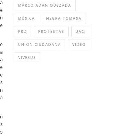
la
MARCO ADÁN QUEZADA
ue
en
MÚSICA
NEGRA TOMASA
de
PRD
PROTESTAS
UACJ
ue
UNION CIUDADANA
VIDEO
la
VIVEBUS
na
de
te
as
on
do
on
os
yo