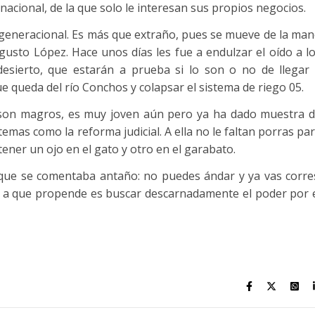
acional, de la que solo le interesan sus propios negocios.
generacional. Es más que extraño, pues se mueve de la ma
usto López. Hace unos días les fue a endulzar el oído a l
desierto, que estarán a prueba si lo son o no de llegar
ue queda del río Conchos y colapsar el sistema de riego 05.
 son magros, es muy joven aún pero ya ha dado muestra 
temas como la reforma judicial. A ella no le faltan porras pa
tener un ojo en el gato y otro en el garabato.
 que se comentaba antaño: no puedes ándar y ya vas corre
o a que propende es buscar descarnadamente el poder por 