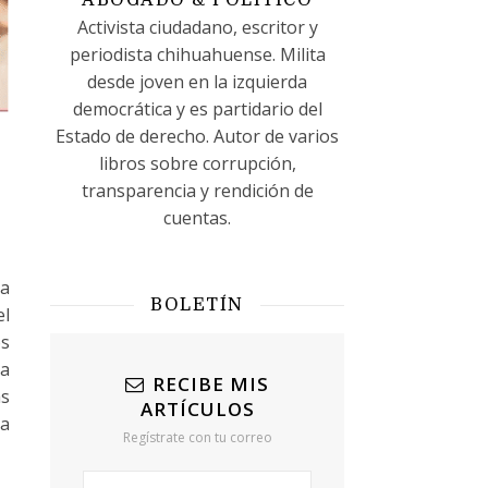
ABOGADO & POLÍTICO
Activista ciudadano, escritor y
periodista chihuahuense. Milita
desde joven en la izquierda
democrática y es partidario del
Estado de derecho. Autor de varios
libros sobre corrupción,
transparencia y rendición de
cuentas.
la
BOLETÍN
el
os
na
RECIBE MIS
as
ARTÍCULOS
ra
Regístrate con tu correo