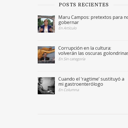
POSTS RECIENTES
Maru Campos: pretextos para n
gobernar
En Artículo
Corrupción en la cultura:
volverán las oscuras golondrina
En Sin categoría
Cuando el ‘ragtime’ sustituyó a
mi gastroenterólogo
En Columna