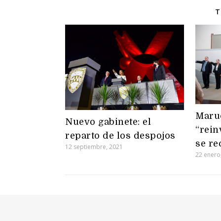
T
Maru
Nuevo gabinete: el
“rein
reparto de los despojos
se re
12 septiembre, 2021
22 enero