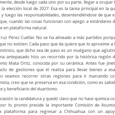
emente, desde luego cada uno por su parte, llegar a ocupar 
 elección local de 2027. Esa es la tarea principal en la q
es y luego las responsabilidades, desentendiéndose de que 
que, cuando las cosas funcionan con apego a estándares 
e en plataforma natural.
ruz Pérez Cuéllar. No se ha alineado a más partidos porq
ue no existen. Cada paso que da quiere que lo aproxime a 
emónico, que dicho sea de paso es un muégano que agluti
ana antepasado hizo un recorrido por la histórica región 
mo Mata Ortiz, conocida por su cerámica. Antes fue jine
ducto de gestiones que él realiza para llevar bienes a es
o veamos recorrer otras regiones para ir marcando c
ista, creo que se preserva en esa condición, como es sabi
e y beneficiario del duartismo.
ocasión la candidatura y quedó claro que no hace química c
por lo pronto preside la importante Comisión de Asunt
a plataforma para regresar a Chihuahua con un apo