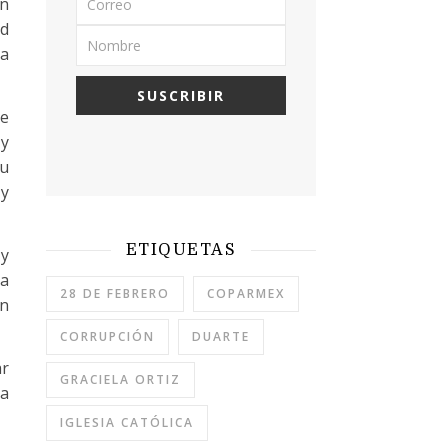
en
ad
la
se
 y
su
 y
ETIQUETAS
 y
la
28 DE FEBRERO
COPARMEX
on
CORRUPCIÓN
DUARTE
ar
GRACIELA ORTIZ
la
IGLESIA CATÓLICA