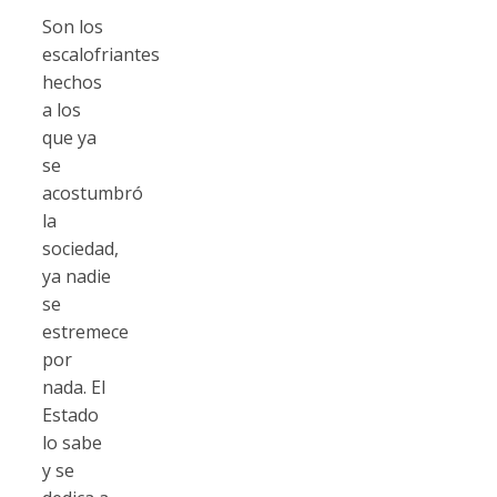
Son los
escalofriantes
hechos
a los
que ya
se
acostumbró
la
sociedad,
ya nadie
se
estremece
por
nada. El
Estado
lo sabe
y se