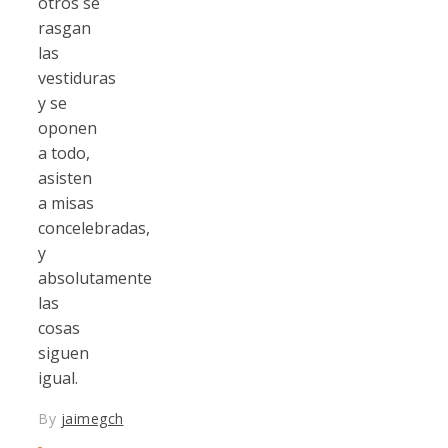
otros se
rasgan
las
vestiduras
y se
oponen
a todo,
asisten
a misas
concelebradas,
y
absolutamente
las
cosas
siguen
igual.
By
jaimegch