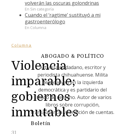
volverán las oscuras golondrinas
En Sin categoría
Cuando el ‘ragtime’ sustituyó a mi
gastroenterólogo
En Columna
Columna
ABOGADO & POLÍTICO
Violencia
Activista ciudadano, escritor y
periodista chihuahuense. Milita
imparable;
desde joven en la izquierda
democrática y es partidario del
gobiernos
Estado de derecho. Autor de varios
libros sobre corrupción,
inmutables
transparencia y rendición de cuentas.
Boletín
31