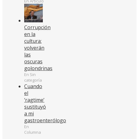
En Artículo
Corrupción
en la
cultura:
volverán
las
oscuras
golondrinas
En Sin
categoría
Cuando
el
‘ragtime’
sustituyó
a mi
gastroenterólogo
En
Columna