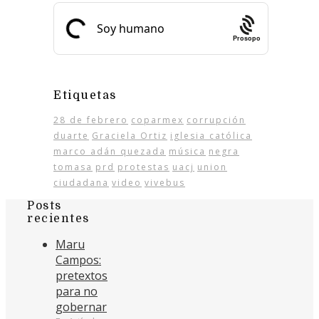
Prosopo
Etiquetas
28 de febrero
coparmex
corrupción
duarte
Graciela Ortiz
iglesia católica
marco adán quezada
música
negra
tomasa
prd
protestas
uacj
union
ciudadana
video
vivebus
Posts
recientes
Maru
Campos:
pretextos
para no
gobernar