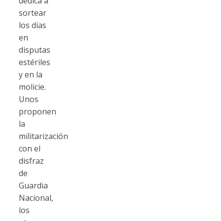
dedica a
sortear
los días
en
disputas
estériles
y en la
molicie.
Unos
proponen
la
militarización
con el
disfraz
de
Guardia
Nacional,
los