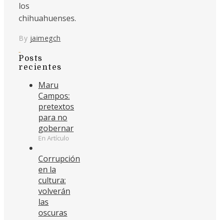
los
chihuahuenses.
By
jaimegch
Posts
recientes
Maru
Campos:
pretextos
para no
gobernar
En Artículo
Corrupción
en la
cultura:
volverán
las
oscuras