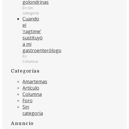
golondrinas
En Sin
categoría
Cuando
el
‘ragtime’
sustituyó
a mi
gastroenterólogo
En
Columna
Categorías
Amartemas
Artículo
Columna
Foro
Sin
categoría
Anuncio