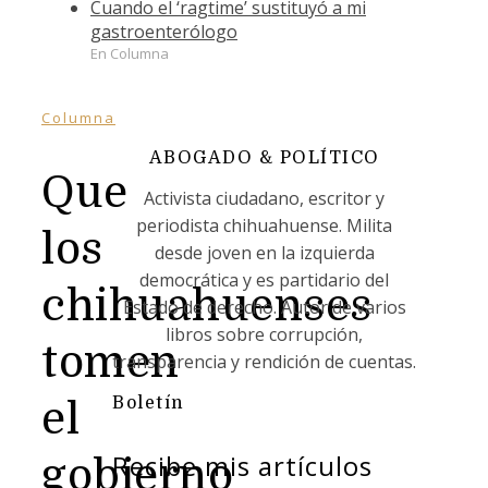
Cuando el ‘ragtime’ sustituyó a mi
gastroenterólogo
En Columna
Columna
ABOGADO & POLÍTICO
Que
Activista ciudadano, escritor y
periodista chihuahuense. Milita
los
desde joven en la izquierda
democrática y es partidario del
chihuahuenses
Estado de derecho. Autor de varios
libros sobre corrupción,
tomen
transparencia y rendición de cuentas.
Boletín
el
Recibe mis artículos
gobierno