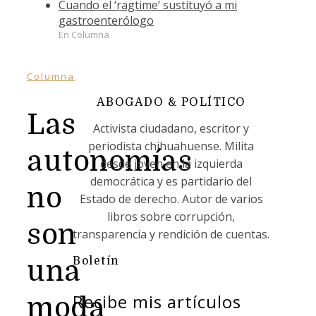
Cuando el ‘ragtime’ sustituyó a mi
gastroenterólogo
En Columna
Columna
ABOGADO & POLÍTICO
Las
Activista ciudadano, escritor y
periodista chihuahuense. Milita
autonomías
desde joven en la izquierda
democrática y es partidario del
no
Estado de derecho. Autor de varios
libros sobre corrupción,
son
transparencia y rendición de cuentas.
Boletín
una
Recibe mis artículos
moda