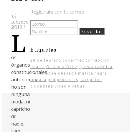
Regístrate con tu correo
15
febrero,
2019
/
L
Etiquetas
os
28 de febrero
coparmex
corrupción
órganos
duarte
Graciela Ortiz
iglesia católica
constitucionales
marco adán quezada
música
negra
autónomos
tomasa
prd
protestas
uacj
union
no son
ciudadana
video
vivebus
ninguna
moda, ni
capricho
de
nadie.
Han