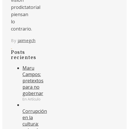
prodictatorial
piensan
lo
contrario.
By
jaimegch
Posts
recientes
Maru
Campos:
pretextos
para no
gobernar
En Artículo
Corrupción
en la
cultura: