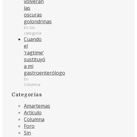
volverán
las
oscuras
golondrinas
En Sin
categoría
Cuando
el
‘ragtime’
sustituyó
a mi
gastroenterólogo
En
Columna
Categorías
Amartemas
Artículo
Columna
Foro
Sin