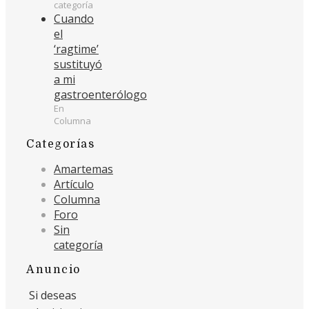
categoría
Cuando
el
‘ragtime’
sustituyó
a mi
gastroenterólogo
En
Columna
Categorías
Amartemas
Artículo
Columna
Foro
Sin
categoría
Anuncio
Si deseas