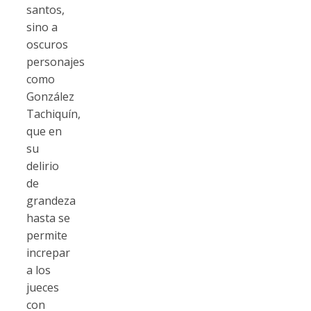
santos,
sino a
oscuros
personajes
como
González
Tachiquín,
que en
su
delirio
de
grandeza
hasta se
permite
increpar
a los
jueces
con