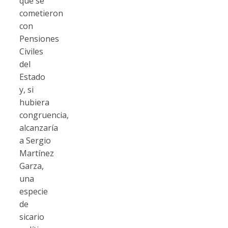
que se
cometieron
con
Pensiones
Civiles
del
Estado
y, si
hubiera
congruencia,
alcanzaría
a Sergio
Martínez
Garza,
una
especie
de
sicario