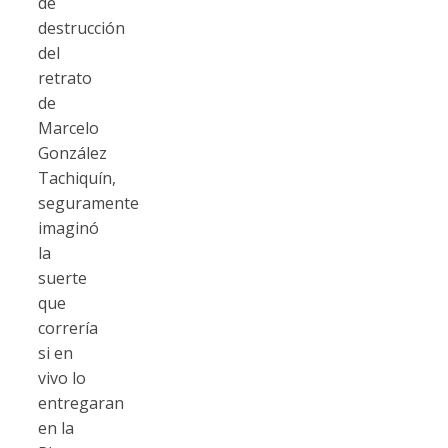
de
destrucción
del
retrato
de
Marcelo
González
Tachiquín,
seguramente
imaginó
la
suerte
que
correría
si en
vivo lo
entregaran
en la