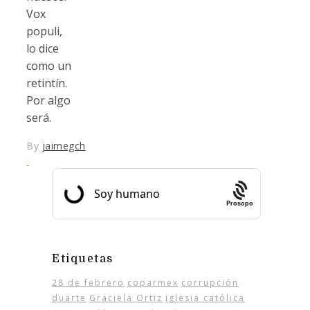
Vox
populi,
lo dice
como un
retintín.
Por algo
será.
By
jaimegch
Prosopo
Etiquetas
28 de febrero
coparmex
corrupción
duarte
Graciela Ortiz
iglesia católica