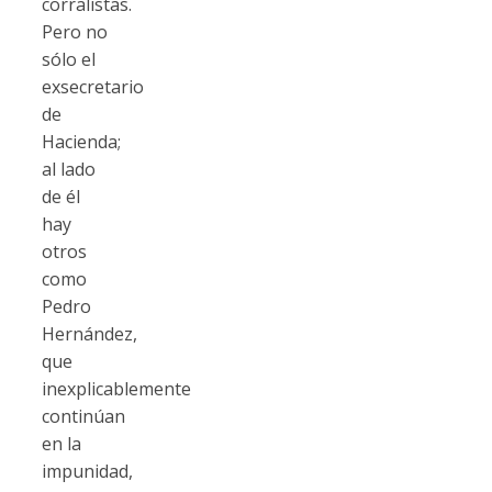
corralistas.
Pero no
sólo el
exsecretario
de
Hacienda;
al lado
de él
hay
otros
como
Pedro
Hernández,
que
inexplicablemente
continúan
en la
impunidad,