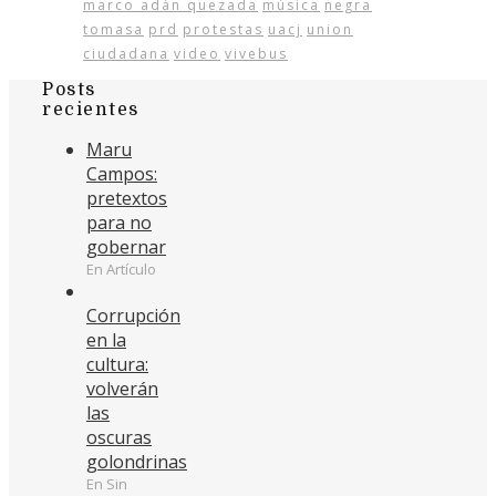
marco adán quezada
música
negra
tomasa
prd
protestas
uacj
union
ciudadana
video
vivebus
Posts
recientes
Maru
Campos:
pretextos
para no
gobernar
En Artículo
Corrupción
en la
cultura:
volverán
las
oscuras
golondrinas
En Sin