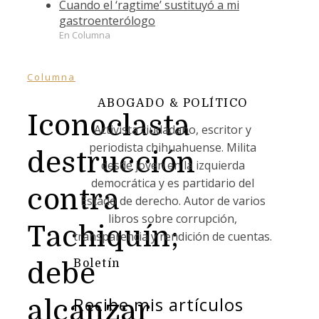
Cuando el ‘ragtime’ sustituyó a mi
gastroenterólogo
En Columna
Columna
ABOGADO & POLÍTICO
Iconoclasta
Activista ciudadano, escritor y
periodista chihuahuense. Milita
destrucción
desde joven en la izquierda
democrática y es partidario del
contra
Estado de derecho. Autor de varios
libros sobre corrupción,
Tachiquín;
transparencia y rendición de cuentas.
Boletín
debe
Recibe mis artículos
alcanzar